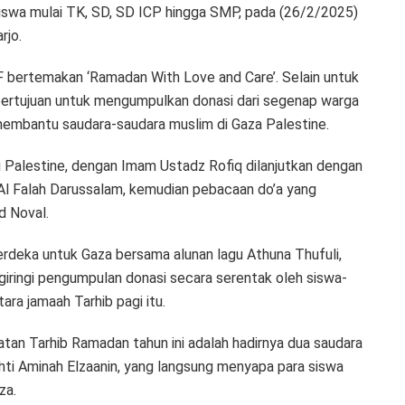
siswa mulai TK, SD, SD ICP hingga SMP, pada (26/2/2025)
rjo.
bertemakan ‘Ramadan With Love and Care’. Selain untuk
ertujuan untuk mengumpulkan donasi dari segenap warga
embantu saudara-saudara muslim di Gaza Palestine.
i Palestine, dengan Imam Ustadz Rofiq dilanjutkan dengan
Al Falah Darussalam, kemudian pebacaan do’a yang
d Noval.
erdeka untuk Gaza bersama alunan lagu Athuna Thufuli,
giringi pengumpulan donasi secara serentak oleh siswa-
ara jamaah Tarhib pagi itu.
tan Tarhib Ramadan tahun ini adalah hadirnya dua saudara
hti Aminah Elzaanin, yang langsung menyapa para siswa
za.