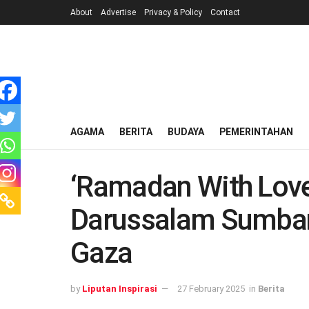
About
Advertise
Privacy & Policy
Contact
AGAMA
BERITA
BUDAYA
PEMERINTAHAN
‘Ramadan With Love 
Darussalam Sumban
Gaza
by
Liputan Inspirasi
27 February 2025
in
Berita