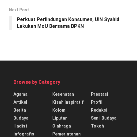
Next Post
Perkuat Perlindungan Konsumen, UIN Syahid
Lakukan MoU Bersama BPKN
Browse by Category
Agama
Kesehatan
Prestasi
Artikel
Kisah Inspiratif
Profil
Berita
Kolom
Redaksi
Budaya
Liputan
Seni-Budaya
Hadist
Olahraga
Tokoh
Infografis
Pemerintahan