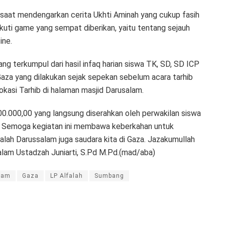
aat mendengarkan cerita Ukhti Aminah yang cukup fasih
kuti game yang sempat diberikan, yaitu tentang sejauh
ine.
ng terkumpul dari hasil infaq harian siswa TK, SD, SD ICP
aza yang dilakukan sejak sepekan sebelum acara tarhib
okasi Tarhib di halaman masjid Darusalam.
00.000,00 yang langsung diserahkan oleh perwakilan siswa
. Semoga kegiatan ini membawa keberkahan untuk
lah Darussalam juga saudara kita di Gaza. Jazakumullah
salam Ustadzah Juniarti, S.Pd M.Pd.(mad/aba)
lam
Gaza
LP Alfalah
Sumbang