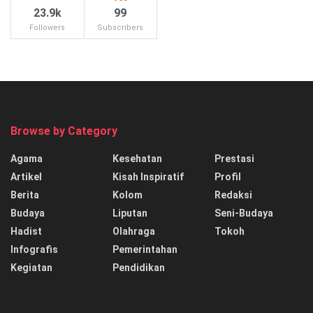
23.9k
99
Followers
Subscribers
Browse by Category
Agama
Kesehatan
Prestasi
Artikel
Kisah Inspiratif
Profil
Berita
Kolom
Redaksi
Budaya
Liputan
Seni-Budaya
Hadist
Olahraga
Tokoh
Infografis
Pemerintahan
Kegiatan
Pendidikan