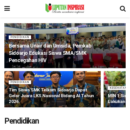
PENDIDIKAN
Bersama Unair dan Umsida, Pemkab
Sidoarjo Edukasi Siswa SMA/SMK
Pencegahan HIV
PENDIDIKAN
KESEHATAN
Tim Siswa SMK Telkom Sidoarjo Dapat
Gelar Juara LKS Nasional Bidang AI Tahun
MIN 1 Sid
2026.
Lakukan Ed
Pendidikan