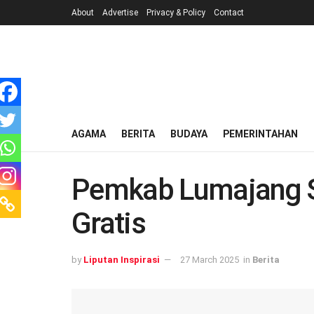
About
Advertise
Privacy & Policy
Contact
AGAMA
BERITA
BUDAYA
PEMERINTAHAN
Pemkab Lumajang S
Gratis
by
Liputan Inspirasi
27 March 2025
in
Berita