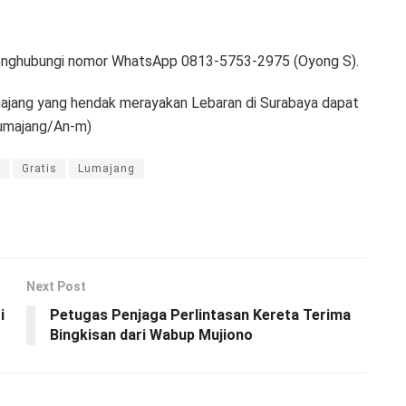
 menghubungi nomor WhatsApp 0813-5753-2975 (Oyong S).
majang yang hendak merayakan Lebaran di Surabaya dapat
umajang/An-m)
s
Gratis
Lumajang
Next Post
i
Petugas Penjaga Perlintasan Kereta Terima
Bingkisan dari Wabup Mujiono