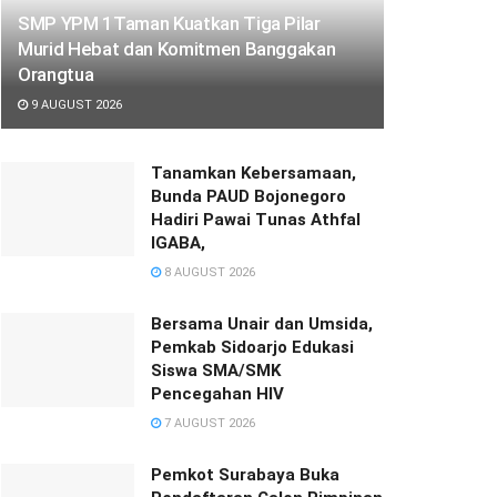
SMP YPM 1Taman Kuatkan Tiga Pilar
Murid Hebat dan Komitmen Banggakan
Orangtua
9 AUGUST 2026
Tanamkan Kebersamaan,
Bunda PAUD Bojonegoro
Hadiri Pawai Tunas Athfal
IGABA,
8 AUGUST 2026
Bersama Unair dan Umsida,
Pemkab Sidoarjo Edukasi
Siswa SMA/SMK
Pencegahan HIV
7 AUGUST 2026
Pemkot Surabaya Buka