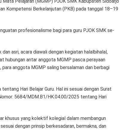
ru Mata Pelajaran (MGMP) PJOK SMK Kabupaten Sidoarjo
gan Kompetensi Berkelanjutan (PKB) pada tanggal 18–19
 penguatan profesionalisme bagi para guru PJOK SMK se-
an asri, acara diawali dengan kegiatan halalbihalal,
at hubungan antar anggota MGMP pasca perayaan
n, para anggota MGMP saling bersalaman dan berbagi
entang Hari Belajar Guru. Hal ini sesuai dengan Surat
 Nomor: 5684/MDM.B1/HK.04.00/2025 tentang Hari
jar khusus yang kolektif kolegial dalam membangun
sesuai dengan prinsip berkesadaran, bermakna, dan