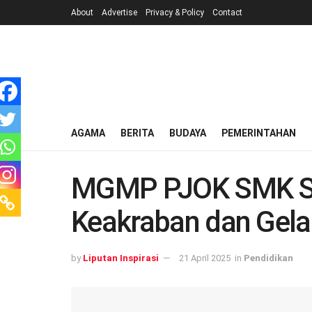
About
Advertise
Privacy & Policy
Contact
AGAMA
BERITA
BUDAYA
PEMERINTAHAN
MGMP PJOK SMK Sid
Keakraban dan Gela
by
Liputan Inspirasi
21 April 2025
in
Pendidikan