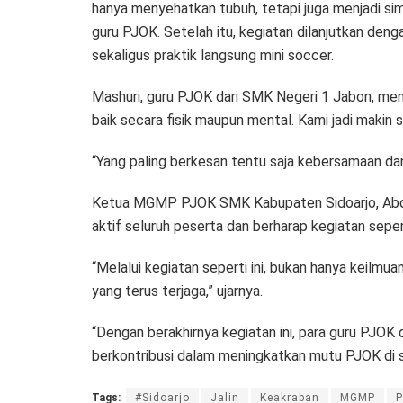
hanya menyehatkan tubuh, tetapi juga menjadi sim
guru PJOK. Setelah itu, kegiatan dilanjutkan deng
sekaligus praktik langsung mini soccer.
Mashuri, guru PJOK dari SMK Negeri 1 Jabon, me
baik secara fisik maupun mental. Kami jadi makin
“Yang paling berkesan tentu saja kebersamaan dan
Ketua MGMP PJOK SMK Kabupaten Sidoarjo, Abdul 
aktif seluruh peserta dan berharap kegiatan seperti
“Melalui kegiatan seperti ini, bukan hanya keilm
yang terus terjaga,” ujarnya.
“Dengan berakhirnya kegiatan ini, para guru PJO
berkontribusi dalam meningkatkan mutu PJOK di s
Tags:
#Sidoarjo
Jalin
Keakraban
MGMP