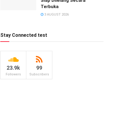
Siap Dilelang Secara
Terbuka
3 AUGUST 2026
Stay Connected test
23.9k
99
Followers
Subscribers