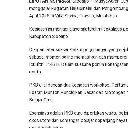
LIPUTANINSPIRASI
, SIdoarjo — Musyawarah Gu
menggelar kegiatan Halalbihalal dan Pengemban
April 2025 di Villa Savina, Trawas, Mojokerto.
Kegiatan ini menjadi ajang silaturahmi sekaligus
Kabupaten Sidoarjo.
Dengan latar suasana alam pegunungan yang sejuk d
sebagai momen saling memaafkan dan memperer
Idulfitri 1446 H. Dalam suasana penuh kehangata
cerita.
PKB diisi dengan dua kegiatan workshop. Pertama t
Edaran Menteri Pendidikan Dasar dan Menengah
Belajar Guru.
Esensinya adalah PKB guru diperlukan waktu bela
ekosistem dan semangat belajar sepanjang hayat 
menggembirakan.