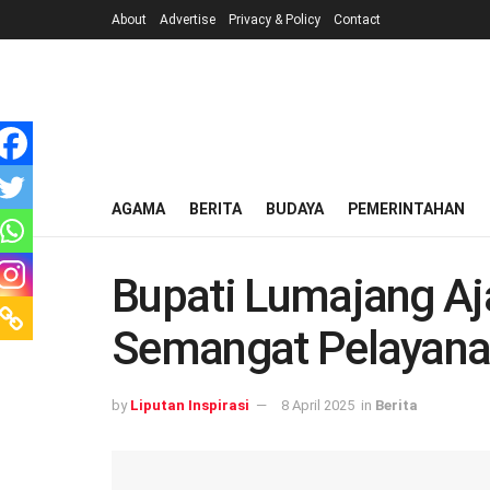
About
Advertise
Privacy & Policy
Contact
AGAMA
BERITA
BUDAYA
PEMERINTAHAN
Bupati Lumajang A
Semangat Pelayana
by
Liputan Inspirasi
8 April 2025
in
Berita