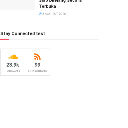
Siap Dilelang Secara
Terbuka
3 AUGUST 2026
Stay Connected test
23.9k
99
Followers
Subscribers