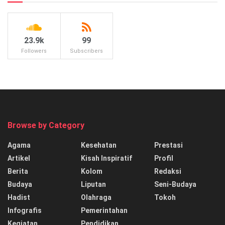
23.9k
99
Followers
Subscribers
Browse by Category
Agama
Kesehatan
Prestasi
Artikel
Kisah Inspiratif
Profil
Berita
Kolom
Redaksi
Budaya
Liputan
Seni-Budaya
Hadist
Olahraga
Tokoh
Infografis
Pemerintahan
Kegiatan
Pendidikan