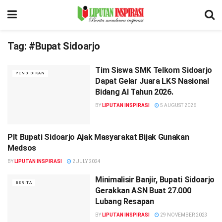
Tag:
#Bupat Sidoarjo
Tim Siswa SMK Telkom Sidoarjo
PENDIDIKAN
Dapat Gelar Juara LKS Nasional
Bidang AI Tahun 2026.
BY
LIPUTAN INSPIRASI
5 AUGUST 2026
Plt Bupati Sidoarjo Ajak Masyarakat Bijak Gunakan
BERITA
Medsos
BY
LIPUTAN INSPIRASI
2 JULY 2024
Minimalisir Banjir, Bupati Sidoarjo
BERITA
Gerakkan ASN Buat 27.000
Lubang Resapan
BY
LIPUTAN INSPIRASI
29 NOVEMBER 2023