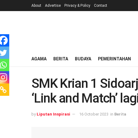
About
Advertise
Privacy & Policy
Contact
AGAMA
BERITA
BUDAYA
PEMERINTAHAN
SMK Krian 1 Sidoar
‘Link and Match’ l
by
Liputan Inspirasi
16 October 2023
in
Berita