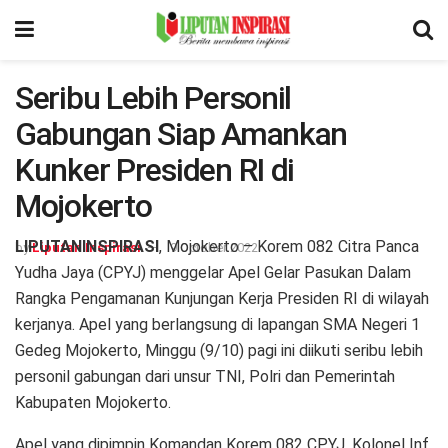
Seribu Lebih Personil
Gabungan Siap Amankan
Kunker Presiden RI di
Mojokerto
LIPUTANINSPIRASI
, Mojokerto – Korem 082 Citra Panca
by
Liputan Inspirasi
9 October 2022
Yudha Jaya (CPYJ) menggelar Apel Gelar Pasukan Dalam
Rangka Pengamanan Kunjungan Kerja Presiden RI di wilayah
kerjanya. Apel yang berlangsung di lapangan SMA Negeri 1
Gedeg Mojokerto, Minggu (9/10) pagi ini diikuti seribu lebih
personil gabungan dari unsur TNI, Polri dan Pemerintah
Kabupaten Mojokerto.
Apel yang dipimpin Komandan Korem 082 CPYJ, Kolonel Inf