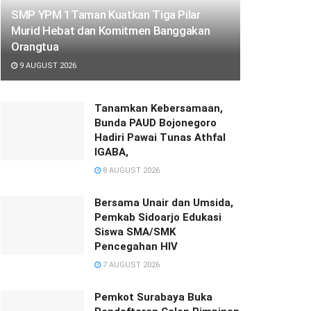
SMP YPM 1Taman Kuatkan Tiga Pilar
Murid Hebat dan Komitmen Banggakan
Orangtua
9 AUGUST 2026
Tanamkan Kebersamaan,
Bunda PAUD Bojonegoro
Hadiri Pawai Tunas Athfal
IGABA,
8 AUGUST 2026
Bersama Unair dan Umsida,
Pemkab Sidoarjo Edukasi
Siswa SMA/SMK
Pencegahan HIV
7 AUGUST 2026
Pemkot Surabaya Buka