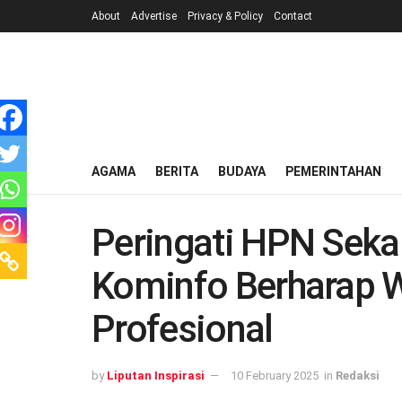
About
Advertise
Privacy & Policy
Contact
AGAMA
BERITA
BUDAYA
PEMERINTAHAN
Peringati HPN Seka
Kominfo Berharap 
Profesional
by
Liputan Inspirasi
10 February 2025
in
Redaksi