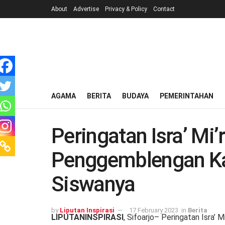
About
Advertise
Privacy & Policy
Contact
AGAMA
BERITA
BUDAYA
PEMERINTAHAN
Peringatan Isra’ Mi
Penggemblengan Ka
Siswanya
by
Liputan Inspirasi
17 February 2023
in
Berita
LIPUTANINSPIRASI
, Sifoarjo– Peringatan Isra’ 