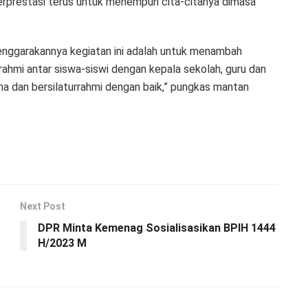
 berprestasi terus untuk menempuh cita-citanya dimasa
lenggarakannya kegiatan ini adalah untuk menambah
ahmi antar siswa-siswi dengan kepala sekolah, guru dan
ma dan bersilaturrahmi dengan baik,” pungkas mantan
Next Post
DPR Minta Kemenag Sosialisasikan BPIH 1444
H/2023 M