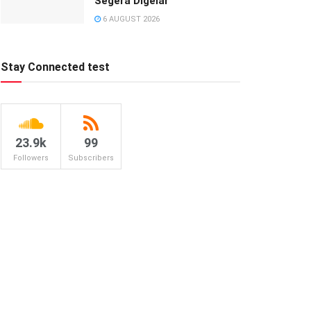
Segera Digelar
6 AUGUST 2026
Stay Connected test
23.9k
99
Followers
Subscribers