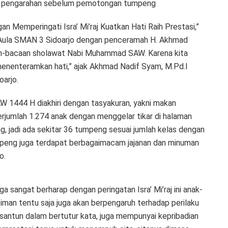
an pengarahan sebelum pemotongan tumpeng
an Memperingati Isra’ Mi’raj Kuatkan Hati Raih Prestasi,”
di Aula SMAN 3 Sidoarjo dengan penceramah H. Akhmad
acaan-bacaan sholawat Nabi Muhammad SAW. Karena kita
menenteramkan hati,” ajak Akhmad Nadif Syam, M.Pd.I
arjo.
W 1444 H diakhiri dengan tasyakuran, yakni makan
jumlah 1.274 anak dengan menggelar tikar di halaman
g, jadi ada sekitar 36 tumpeng sesuai jumlah kelas dengan
mpeng juga terdapat berbagaimacam jajanan dan minuman
o.
a sangat berharap dengan peringatan Isra’ Mi’raj ini anak-
iman tentu saja juga akan berpengaruh terhadap perilaku
h santun dalam bertutur kata, juga mempunyai kepribadian