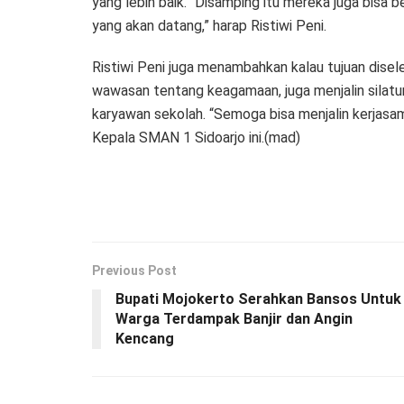
yang lebih baik. “Disamping itu mereka juga bisa
yang akan datang,” harap Ristiwi Peni.
Ristiwi Peni juga menambahkan kalau tujuan dise
wawasan tentang keagamaan, juga menjalin silatur
karyawan sekolah. “Semoga bisa menjalin kerjasa
Kepala SMAN 1 Sidoarjo ini.(mad)
Previous Post
Bupati Mojokerto Serahkan Bansos Untuk
Warga Terdampak Banjir dan Angin
Kencang