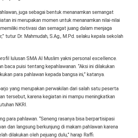
 pahlawan, juga sebagai bentuk menanamkan semangat
iatan ini merupakan momen untuk menanamkan nilai-nilai
u memiliki motivasi dan semagat juang dalam menjaga
r,” tutur Dr. Mahmudah, S.Ag., M.Pd. selaku kepala sekolah
rofil lulusan SMA Al Muslim yakni personal excellence.
n baca puisi tentang kepahlawanan. “Aksi ini dilakukan
akukan para pahlawan kepada bangsa ini,” katanya.
arjo yang merupakan perwakilan dari salah satu peserta
an tersebut, karena kegiatan ini mampu meningkatkan
utuhan NKRI.
g para pahlawan. “Seneng rasanya bisa berpartisipasi
hlawan dan langsung berkunjung di makam pahlawan karena
h dilakukan oleh pejuang dulu,” harap Raffi.