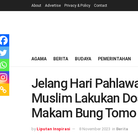
About
Advertise
Privacy & Policy
Contact
AGAMA
BERITA
BUDAYA
PEMERINTAHAN
Jelang Hari Pahlaw
Muslim Lakukan Doa
Makam Bung Tomo
by
Liputan Inspirasi
8 November 2023
in
Berita