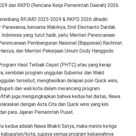
9 dan RKPD (Rencana Kerja Pemerintah Daerah) 2026.
 Musrenbang RPJMD 2025-2029 & RKPD 2026 dihadiri
r Parawansa, bersama Wakilnya, Emil Elestianto Dardak.
 Indonesia yang turut hadir, yaitu Menteri Perencanaan
 Perencanaan Pembangunan Nasional (Bappenas) Rachmat
 Harsya, dan Menteri Pekerjaan Umum Dody Hanggodo.
Program Hasil Terbaik Cepat (PHTC) atau yang kerap
ya, sembilan program unggulan Gubernur dan Wakil
ggulan tersebut, menghasilkan delapan poin Quick wins,
 bupati dan wali kota dalam merancang program
fifah juga mengungkapkan bahwa kedua hal diatas, Nawa
elaraskan dengan Asta Cita dan Quick wins yang kini
dan para Jajaran Pemerintah Pusat.
rix kedua adalah Nawa Bhakti Satya, maka matrix ketiga
ng kabupaten/kota, supaya semua program kebawahnya