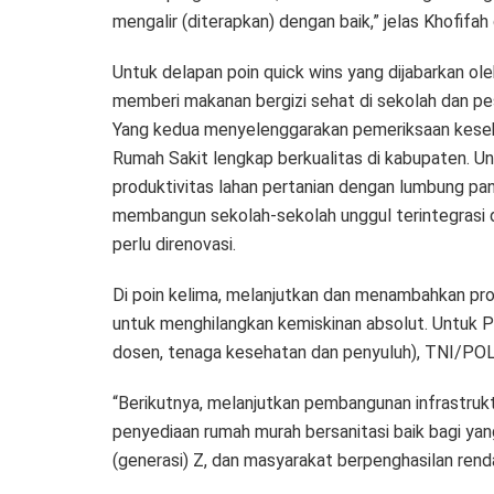
mengalir (diterapkan) dengan baik,” jelas Khofifah
Untuk delapan poin quick wins yang dijabarkan oleh
memberi makanan bergizi sehat di sekolah dan pesa
Yang kedua menyelenggarakan pemeriksaan kese
Rumah Sakit lengkap berkualitas di kabupaten. U
produktivitas lahan pertanian dengan lumbung pa
membangun sekolah-sekolah unggul terintegrasi 
perlu direnovasi.
Di poin kelima, melanjutkan dan menambahkan prog
untuk menghilangkan kemiskinan absolut. Untuk P
dosen, tenaga kesehatan dan penyuluh), TNI/POLR
“Berikutnya, melanjutkan pembangunan infrastrukt
penyediaan rumah murah bersanitasi baik bagi ya
(generasi) Z, dan masyarakat berpenghasilan renda