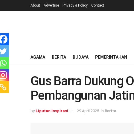
About
Advertise
Privacy & Policy
Contact
AGAMA
BERITA
BUDAYA
PEMERINTAHAN
Gus Barra Dukung O
Pembangunan Jati
by
Liputan Inspirasi
29 April 2025
in
Berita