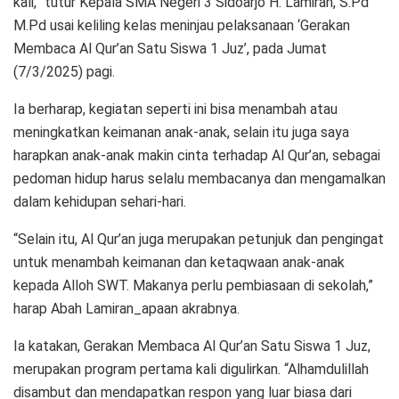
kali,” tutur Kepala SMA Negeri 3 Sidoarjo H. Lamiran, S.Pd
M.Pd usai keliling kelas meninjau pelaksanaan ‘Gerakan
Membaca Al Qur’an Satu Siswa 1 Juz’, pada Jumat
(7/3/2025) pagi.
Ia berharap, kegiatan seperti ini bisa menambah atau
meningkatkan keimanan anak-anak, selain itu juga saya
harapkan anak-anak makin cinta terhadap Al Qur’an, sebagai
pedoman hidup harus selalu membacanya dan mengamalkan
dalam kehidupan sehari-hari.
“Selain itu, Al Qur’an juga merupakan petunjuk dan pengingat
untuk menambah keimanan dan ketaqwaan anak-anak
kepada Alloh SWT. Makanya perlu pembiasaan di sekolah,”
harap Abah Lamiran_apaan akrabnya.
Ia katakan, Gerakan Membaca Al Qur’an Satu Siswa 1 Juz,
merupakan program pertama kali digulirkan. “Alhamdulillah
disambut dan mendapatkan respon yang luar biasa dari