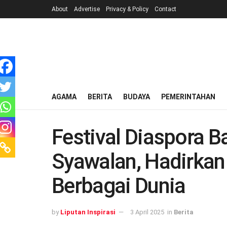
About
Advertise
Privacy & Policy
Contact
AGAMA
BERITA
BUDAYA
PEMERINTAHAN
Festival Diaspora 
Syawalan, Hadirkan
Berbagai Dunia
by
Liputan Inspirasi
3 April 2025
in
Berita