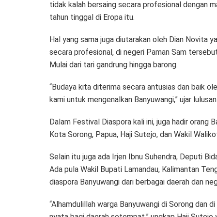
tidak kalah bersaing secara profesional dengan 
tahun tinggal di Eropa itu.
Hal yang sama juga diutarakan oleh Dian Novita yan
secara profesional, di negeri Paman Sam terseb
Mulai dari tari gandrung hingga barong.
“Budaya kita diterima secara antusias dan baik ol
kami untuk mengenalkan Banyuwangi,” ujar lulusa
Dalam Festival Diaspora kali ini, juga hadir orang
Kota Sorong, Papua, Haji Sutejo, dan Wakil Wal
Selain itu juga ada Irjen Ibnu Suhendra, Deputi
Ada pula Wakil Bupati Lamandau, Kalimantan Teng
diaspora Banyuwangi dari berbagai daerah dan neg
“Alhamdulillah warga Banyuwangi di Sorong dan di
nyata bagi daerah setempat,” ungkap Haji Sutej