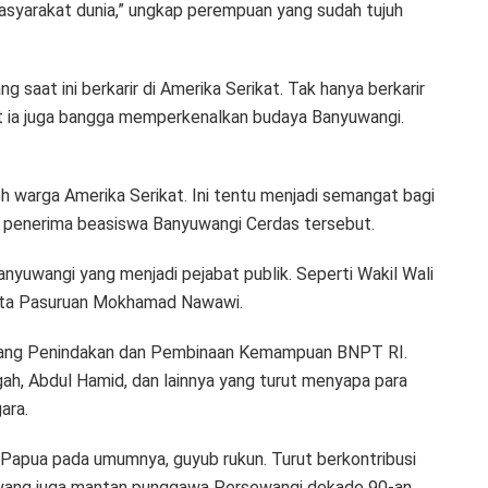
masyarakat dunia,” ungkap perempuan yang sudah tujuh
g saat ini berkarir di Amerika Serikat. Tak hanya berkarir
ut ia juga bangga memperkenalkan budaya Banyuwangi.
eh warga Amerika Serikat. Ini tentu menjadi semangat bagi
n penerima beasiswa Banyuwangi Cerdas tersebut.
 Banyuwangi yang menjadi pejabat publik. Seperti Wakil Wali
ikota Pasuruan Mokhamad Nawawi.
 Bidang Penindakan dan Pembinaan Kemampuan BNPT RI.
ah, Abdul Hamid, dan lainnya yang turut menyapa para
ara.
 Papua pada umumnya, guyub rukun. Turut berkontribusi
o yang juga mantan punggawa Persewangi dekade 90-an