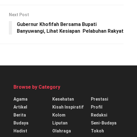
Next Post
Gubernur Khofifah Bersama Bupati
Banyuwangi, Lihat Kesiapan Pelabuhan Rakyat
Browse by Category
Agama
Kesehatan
Prestasi
Artikel
Kisah Inspiratif
Profil
Berita
Kolom
Redaksi
Budaya
Liputan
Seni-Budaya
Hadist
Olahraga
Tokoh