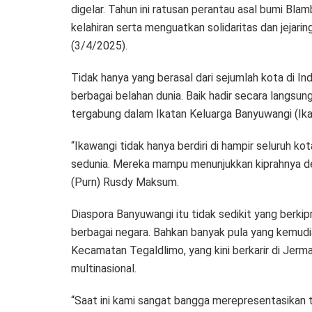
digelar. Tahun ini ratusan perantau asal bumi Bl
kelahiran serta menguatkan solidaritas dan jeja
(3/4/2025).
Tidak hanya yang berasal dari sejumlah kota di Ind
berbagai belahan dunia. Baik hadir secara langsun
tergabung dalam Ikatan Keluarga Banyuwangi (Ik
“Ikawangi tidak hanya berdiri di hampir seluruh ko
sedunia. Mereka mampu menunjukkan kiprahnya de
(Purn) Rusdy Maksum.
Diaspora Banyuwangi itu tidak sedikit yang berki
berbagai negara. Bahkan banyak pula yang kemudia
Kecamatan Tegaldlimo, yang kini berkarir di Jerma
multinasional.
“Saat ini kami sangat bangga merepresentasikan ta