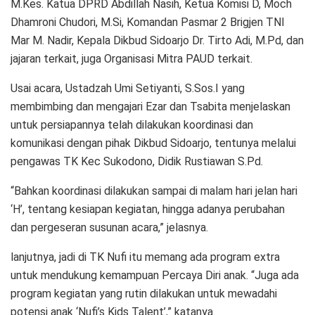
M.Kes. Katua DPRD Abdillah Nasih, Ketua Komisi D, Moch
Dhamroni Chudori, M.Si, Komandan Pasmar 2 Brigjen TNI
Mar M. Nadir, Kepala Dikbud Sidoarjo Dr. Tirto Adi, M.Pd, dan
jajaran terkait, juga Organisasi Mitra PAUD terkait.
Usai acara, Ustadzah Umi Setiyanti, S.Sos.I yang
membimbing dan mengajari Ezar dan Tsabita menjelaskan
untuk persiapannya telah dilakukan koordinasi dan
komunikasi dengan pihak Dikbud Sidoarjo, tentunya melalui
pengawas TK Kec Sukodono, Didik Rustiawan S.Pd.
“Bahkan koordinasi dilakukan sampai di malam hari jelan hari
‘H’, tentang kesiapan kegiatan, hingga adanya perubahan
dan pergeseran susunan acara,” jelasnya.
lanjutnya, jadi di TK Nufi itu memang ada program extra
untuk mendukung kemampuan Percaya Diri anak. “Juga ada
program kegiatan yang rutin dilakukan untuk mewadahi
potensi anak ‘Nufi’s Kids Talent’,” katanya.