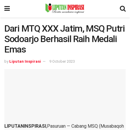
Dari MTQ XXX Jatim, MSQ Putri
Sodoarjo Berhasil Raih Medali
Emas
by
Liputan Inspirasi
9 October 2023
LIPUTANlNSPIRASI
,Pasuruan — Cabang MSQ (Musabaqoh