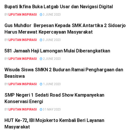
Bupati Ikfina Buka Latgab Usar dan Navigasi Digital
BERITA
BY
LIPUTAN INSPIRASI
3 JUNE 2023
Gus Muhdlor Berpesan Kepada SMK Antartika 2 Sidoarjo
BERITA
Harus Merawat Kepercayaan Masyarakat
BY
LIPUTAN INSPIRASI
3 JUNE 2023
581 Jamaah Haji Lamongan Mulai Diberangkatkan
BERITA
BY
LIPUTAN INSPIRASI
2 JUNE 2023
Wisuda Siswa SMKN 2 Buduran Ramai Penghargaan dan
BERITA
Beasiswa
BY
LIPUTAN INSPIRASI
1 JUNE 2023
SMP Negeri 1 Sedati Road Show Kampanyekan
BERITA
Konservasi Energi
BY
LIPUTAN INSPIRASI
31 MAY 2023
HUT Ke-72, IBI Mojokerto Kembali Beri Layanan
BERITA
Masyarakat