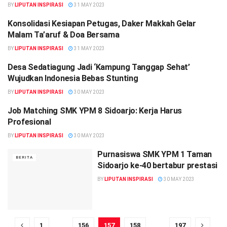
BY
LIPUTAN INSPIRASI
31 MAY 2023
Konsolidasi Kesiapan Petugas, Daker Makkah Gelar
BERITA
Malam Ta’aruf & Doa Bersama
BY
LIPUTAN INSPIRASI
31 MAY 2023
Desa Sedatiagung Jadi ‘Kampung Tanggap Sehat’
BERITA
Wujudkan Indonesia Bebas Stunting
BY
LIPUTAN INSPIRASI
30 MAY 2023
Job Matching SMK YPM 8 Sidoarjo: Kerja Harus
BERITA
Profesional
BY
LIPUTAN INSPIRASI
30 MAY 2023
Purnasiswa SMK YPM 1 Taman
BERITA
Sidoarjo ke-40 bertabur prestasi
BY
LIPUTAN INSPIRASI
30 MAY 2023
1
…
156
157
158
…
197