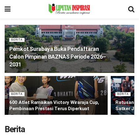
BERITA
Pemkot Surabaya Buka Pendaftaran
Calon Pimpinan BAZNAS Periode 2026–
2031
BERITA
BERITA
600 Atlet Ramaikan Victory Wiraraja Cup,
Ratusan B
Pembinaan Prestasi Terus Diperkuat
Satker Jat
Berita